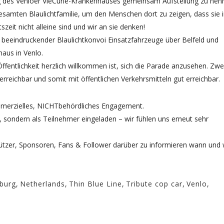
 des Venloer VieCurie-Krankenhauses gemeinsam Aufstellung zu neh
esamten Blaulichtfamilie, um den Menschen dort zu zeigen, dass sie 
szeit nicht alleine sind und wir an sie denken!
in beeindruckender Blaulichtkonvoi Einsatzfahrzeuge über Belfeld und
aus in Venlo.
ffentlichkeit herzlich willkommen ist, sich die Parade anzusehen. Zwe
rreichbar und somit mit öffentlichen Verkehrsmitteln gut erreichbar.
mmerzielles, NICHTbehördliches Engagement.
ter, sondern als Teilnehmer eingeladen – wir fühlen uns erneut sehr
ützer, Sponsoren, Fans & Follower darüber zu informieren wann und
burg
,
Netherlands
,
Thin Blue Line
,
Tribute cop car
,
Venlo
,