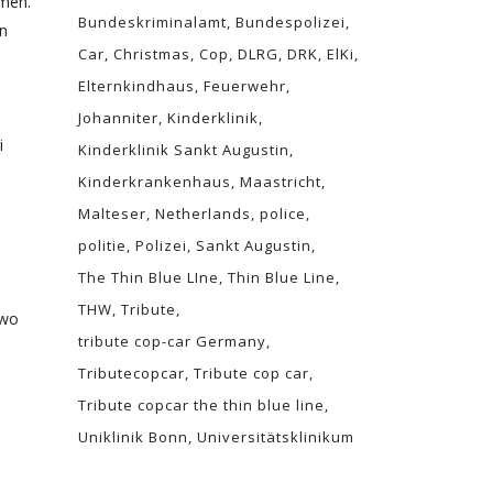
men.
Bundeskriminalamt
Bundespolizei
in
Car
Christmas
Cop
DLRG
DRK
ElKi
Elternkindhaus
Feuerwehr
Johanniter
Kinderklinik
i
Kinderklinik Sankt Augustin
Kinderkrankenhaus
Maastricht
Malteser
Netherlands
police
politie
Polizei
Sankt Augustin
The Thin Blue LIne
Thin Blue Line
THW
Tribute
 wo
tribute cop-car Germany
Tributecopcar
Tribute cop car
Tribute copcar the thin blue line
Uniklinik Bonn
Universitätsklinikum