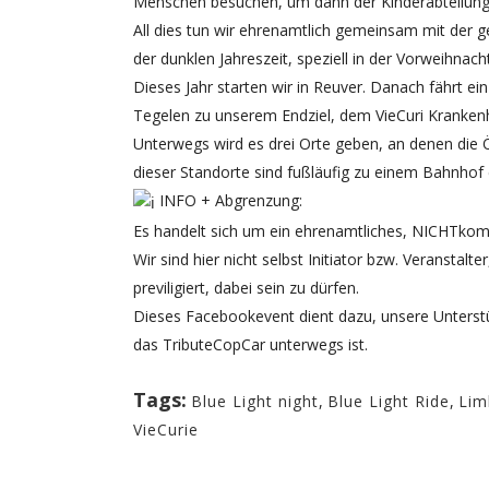
Menschen besuchen, um dann der Kinderabteilung
All dies tun wir ehrenamtlich gemeinsam mit der g
der dunklen Jahreszeit, speziell in der Vorweihnacht
Dieses Jahr starten wir in Reuver. Danach fährt e
Tegelen zu unserem Endziel, dem VieCuri Krankenh
Unterwegs wird es drei Orte geben, an denen die Ö
dieser Standorte sind fußläufig zu einem Bahnhof e
INFO + Abgrenzung:
Es handelt sich um ein ehrenamtliches, NICHTko
Wir sind hier nicht selbst Initiator bzw. Veranstal
previligiert, dabei sein zu dürfen.
Dieses Facebookevent dient dazu, unsere Unterst
das TributeCopCar unterwegs ist.
Tags:
Blue Light night
,
Blue Light Ride
,
Lim
VieCurie