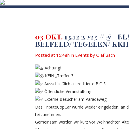
13.12.2023 // @
HOME
MISSION
EVENTS
VI
TEGELEN/ 
03 OKT.
13.12.2023 // @ „
BELFELD/ TEGELEN/ KKH
Posted at 15:48h
in
Events
by
Olaf Bach
Achtung!
KEIN „Treffen“!
Ausschließlich akkreditierte B.O.S.
Öffentliche Veranstaltung
Externe Besucher am Paradeweg
Das TributeCopCar wurde wieder eingeladen, an d
teilzunehmen.
Gemeinsam werden wir kurz vor Weihnachten Altenp