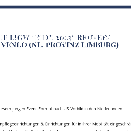
 „BLUE LIGHT RIDE 2023“ 
DEOS
PRESSE/ FOTOS
SPENDEN/ DONATIONS
KKH VENLO (NL, PROVIN
BLUE LIGHT RIDE 2023“ REUVER/
 VENLO (NL, PROVINZ LIMBURG)
iesem jungen Event-Format nach US-Vorbild in den Niederlanden
flegeeinrichtungen & Einrichtungen für in ihrer Mobilität eingeschrä