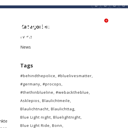
0
REUVER/ BELFELD/
PARTNER & SPONSOREN
SHOP
Kategorien
Z LIMBURG)
Events
News
Tags
#behindthepolice
#bluelivesmatter
#germany
#procops
#thethinblueline
#webacktheblue
Asklepios
Blaulichtmeile
Blaulichtnacht
Blaulichttag
Blue Light night
Bluelightnight
nkte
Blue Light Ride
Bonn