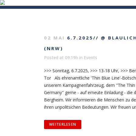
HOME
MISSION
EVENTS
VI
02 MAI
6.7.2025// @ BLAULI
(NRW)
Posted at 09:19h
in
Events
>>> Sonntag, 6.7.2025, >>> 13-18 Uhr, >>> Be
Tor Als ehrenamtliche 'Thin Blue Line'-Botsch
unserem Kampagnenfahrzeug, dem "The Thin Bl
Germany" gerne - auf erneute Einladung - die d
Bergheim. Wir informieren die Menschen zu den
ihren unpolitsichen Bedeutungen. Wir freuen un
WEITERLESEN