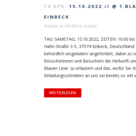
14 APR.
15.10.2022 // @ 1.B
EINBECK
Posted at 09:36h
in
Events
TAG: SAMSTAG, 15.10.2022, ZEITEN: 10:00 bis
Hahn-Straße 3-5, 37574 Einbeck, Deutschlan
behördlich eingeladen/ angefordert, dabei zu 
Besucherinnen und Besuchern die Herkunft un
Blauen Linie' zu erläutern und das, wofür Sie
Einladungsschreiben an uns sei bereits so viel ve
WEITERLESEN