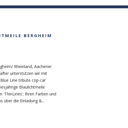
BLAULICHTTAG TAG
DEOS
PRESSE/ FOTOS
SPENDEN/ DONATIONS
CHTMEILE BERGHEIM
rgheim/ Rheinland, Aachener
after unterstützen wir mit
ue Line tribute cop-car
iesjährige Blaulichtmeile
 'ThinLines'; Ihren Farben und
s über die Einladung &...