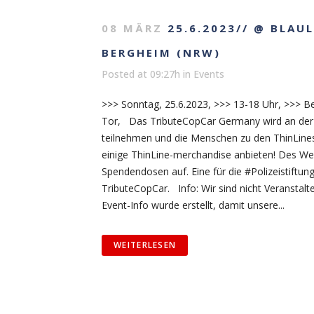
08 MÄRZ
25.6.2023// @ BLAU
BERGHEIM (NRW)
Posted at 09:27h
in
Events
>>> Sonntag, 25.6.2023, >>> 13-18 Uhr, >>> B
Tor, Das TributeCopCar Germany wird an der 
teilnehmen und die Menschen zu den ThinLines
einige ThinLine-merchandise anbieten! Des Wei
Spendendosen auf. Eine für die #Polizeistiftun
TributeCopCar. Info: Wir sind nicht Veranstalt
Event-Info wurde erstellt, damit unsere...
WEITERLESEN