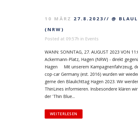
10 MÄRZ
27.8.2023// @ BLAU
(NRW)
Posted at 09:57h
in
Events
WANN: SONNTAG, 27. AUGUST 2023 VON 11:00
Ackermann-Platz, Hagen (NRW) - direkt gegen
Hagen Mit unserem Kampagnenfahrzeug, dem 
cop-car Germany (est. 2016) wurden wir wiede
gerne den Blaulichttag Hagen 2023. Wir werd
ThinLines informieren. Insbesondere klären wi
der 'Thin Blue...
WEITERLESEN