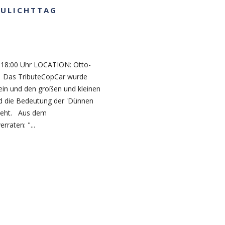
LAULICHTTAG
 18:00 Uhr LOCATION: Otto-
d Das TributeCopCar wurde
sein und den großen und kleinen
d die Bedeutung der 'Dünnen
 steht. Aus dem
rraten: "...