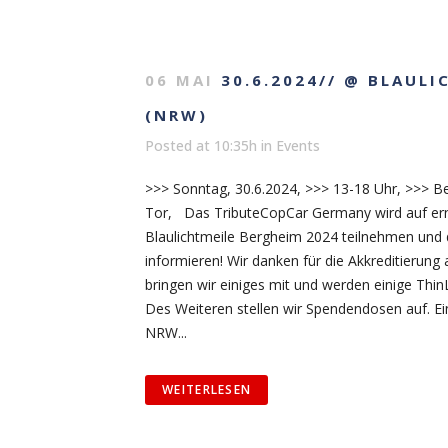
06 MAI
30.6.2024// @ BLAUL
(NRW)
Posted at 10:35h
in
Events
>>> Sonntag, 30.6.2024, >>> 13-18 Uhr, >>> B
Tor, Das TributeCopCar Germany wird auf ern
Blaulichtmeile Bergheim 2024 teilnehmen und
informieren! Wir danken für die Akkreditierung
bringen wir einiges mit und werden einige Thi
Des Weiteren stellen wir Spendendosen auf. Ein
NRW...
WEITERLESEN