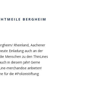
ICHTMEILE BERGHEIM
ergheim/ Rheinland, Aachener
eute Einladung auch an der
 die Menschen zu den ThinLines
 auch in diesem Jahr! Gerne
nLine-merchandise anbieten!
e für die #Polizeistiftung