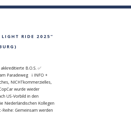
NETHERLANDS TAG
DEOS
PRESSE/ FOTOS
SPENDEN/ DONATIONS
 LIGHT RIDE 2025“
BURG)
 akkreditierte B.O.S. ✅
er am Paradeweg ℹ INFO +
iches, NICHTkommerzielles,
CopCar wurde wieder
ch US-Vorbild in den
ie Niederländischen Kollegen
ent-Reihe: Gemeinsam werden