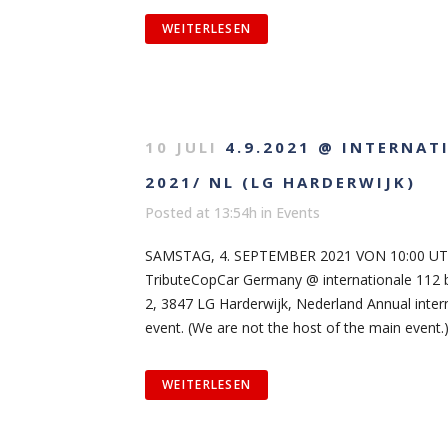
WEITERLESEN
10 JULI
4.9.2021 @ INTERNAT
2021/ NL (LG HARDERWIJK)
Posted at 13:54h
in
Events
SAMSTAG, 4. SEPTEMBER 2021 VON 10:00 UT
TributeCopCar Germany @ internationale 112 
2, 3847 LG Harderwijk, Nederland Annual inte
event. (We are not the host of the main event.) 
WEITERLESEN