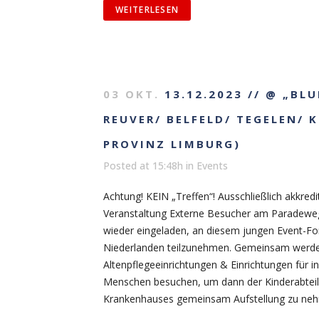
WEITERLESEN
03 OKT.
13.12.2023 // @ „BLU
REUVER/ BELFELD/ TEGELEN/ 
PROVINZ LIMBURG)
Posted at 15:48h
in
Events
Achtung! KEIN „Treffen“! Ausschließlich akkredit
Veranstaltung Externe Besucher am Paradewe
wieder eingeladen, an diesem jungen Event-Fo
Niederlanden teilzunehmen. Gemeinsam werde
Altenpflegeeinrichtungen & Einrichtungen für in
Menschen besuchen, um dann der Kinderabteilu
Krankenhauses gemeinsam Aufstellung zu nehmen