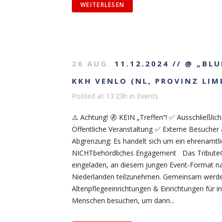
WEITERLESEN
26 AUG.
11.12.2024 // @ „BLU
KKH VENLO (NL, PROVINZ LIM
Posted at 13:23h
in
Events
⚠️ Achtung! 🚷 KEIN „Treffen“! ✅ Ausschließlich
Öffentliche Veranstaltung ✅ Externe Besuch
Abgrenzung: Es handelt sich um ein ehrenamtl
NICHTbehördliches Engagement Das Tribute
eingeladen, an diesem jungen Event-Format na
Niederlanden teilzunehmen. Gemeinsam werde
Altenpflegeeinrichtungen & Einrichtungen für in
Menschen besuchen, um dann...