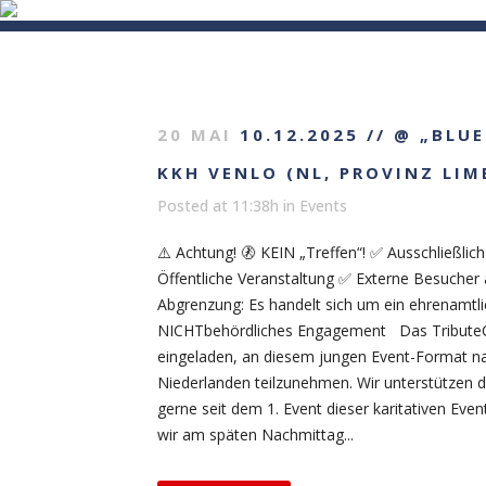
HOME
MISSION
EVENTS
VI
20 MAI
10.12.2025 // @ „BLUE
KKH VENLO (NL, PROVINZ LIM
Posted at 11:38h
in
Events
⚠️ Achtung! 🚷 KEIN „Treffen“! ✅ Ausschließlich
Öffentliche Veranstaltung ✅ Externe Besuch
Abgrenzung: Es handelt sich um ein ehrenamtl
NICHTbehördliches Engagement Das Tribute
eingeladen, an diesem jungen Event-Format na
Niederlanden teilzunehmen. Wir unterstützen d
gerne seit dem 1. Event dieser karitativen Ev
wir am späten Nachmittag...