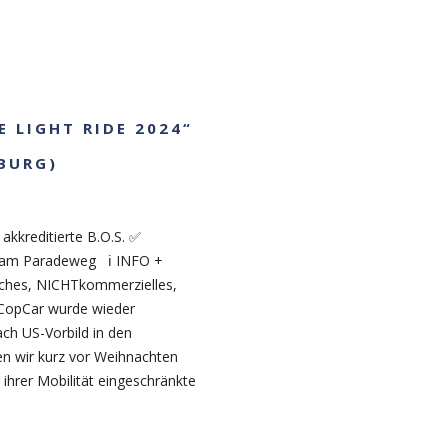
E LIGHT RIDE 2024“
BURG)
 akkreditierte B.O.S. ✅
er am Paradeweg ℹ INFO +
iches, NICHTkommerzielles,
CopCar wurde wieder
ch US-Vorbild in den
n wir kurz vor Weihnachten
 ihrer Mobilität eingeschränkte