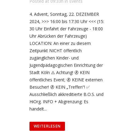
Posted at 09:33h
in
Events
4. Advent, Sonntag, 22. DEZEMBER
2024, >>> 16:00 bis 17:30 Uhr <<< (15:
30 Uhr Einfahrt der Fahrzeuge - 18:00
Uhr Abrücken der Fahrzeuge)
LOCATION: An einer zu diesem
Zeitpunkt NICHT öffentlich
zugänglichen Kinder- und
Jugendpädagogischen Einrichtung der
Stadt Köln ⚠️ Achtung! 🚷 KEIN
öffentliches Event; 🚷 KEINE externen
Besucher! 🚷 KEIN „Treffen“! ✅
Ausschließlich akkreditierte B.O.S. und
HiOrg. INFO + Abgrenzung: Es
handelt...
WEITERLESEN