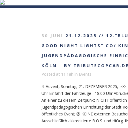
HOME
MISSION
EVENTS
VI
30 JUNI
21.12.2025 // 12.“BL
GOOD NIGHT LIGHTS“ CO/ KI
JUGENDPÄDAGOGISCHE EINRI
KÖLN – BY TRIBUTECOPCAR.D
Posted at 11:18h
in
Events
4. Advent, Sonntag, 21. DEZEMBER 2025, >>> 1
Uhr Einfahrt der Fahrzeuge - 18:00 Uhr Abrü
An einer zu diesem Zeitpunkt NICHT öffentlich
Jugendpädagogischen Einrichtung der Stadt Köl
öffentliches Event; 🚷 KEINE externen Besucher
Ausschließlich akkreditierte B.O.S. und HiOrg. 