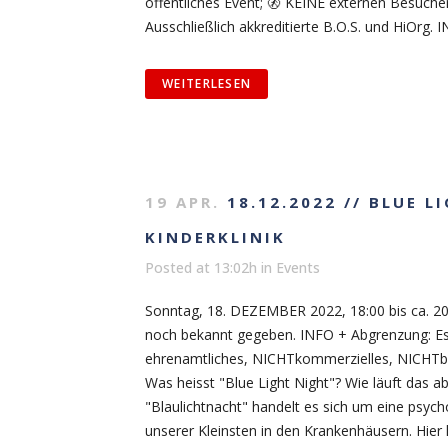
öffentliches Event; 🚷 KEINE externen Besucher
Ausschließlich akkreditierte B.O.S. und HiOrg. 
WEITERLESEN
19 APR.
18.12.2022 // BLUE L
KINDERKLINIK
Posted at 13:02h
in
Events
Sonntag, 18. DEZEMBER 2022, 18:00 bis ca. 2
noch bekannt gegeben. INFO + Abgrenzung: Es
ehrenamtliches, NICHTkommerzielles, NICHT
Was heisst "Blue Light Night"? Wie läuft das a
"Blaulichtnacht" handelt es sich um eine psy
unserer Kleinsten in den Krankenhäusern. Hie