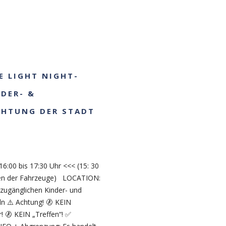
UE LIGHT NIGHT-
NDER- &
CHTUNG DER STADT
)
6:00 bis 17:30 Uhr <<< (15: 30
cken der Fahrzeuge) LOCATION:
 zugänglichen Kinder- und
n ⚠️ Achtung! 🚷 KEIN
! 🚷 KEIN „Treffen“! ✅