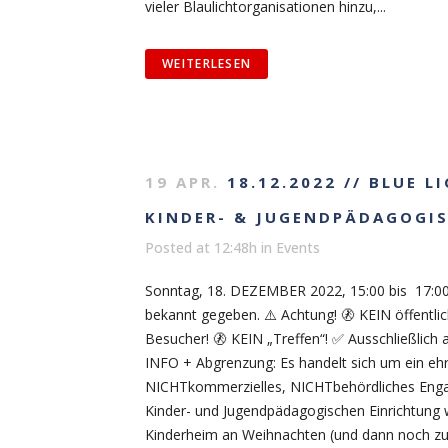
vieler Blaulichtorganisationen hinzu,...
WEITERLESEN
19 APR.
18.12.2022 // BLUE L
KINDER- & JUGENDPÄDAGOGI
Posted at 12:48h
in
Events
Sonntag, 18. DEZEMBER 2022, 15:00 bis 17:0
bekannt gegeben. ⚠️ Achtung! 🚷 KEIN öffentli
Besucher! 🚷 KEIN „Treffen“! ✅ Ausschließlich a
INFO + Abgrenzung: Es handelt sich um ein eh
NICHTkommerzielles, NICHTbehördliches Enga
Kinder- und Jugendpädagogischen Einrichtung w
Kinderheim an Weihnachten (und dann noch zu.