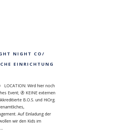
IGHT NIGHT CO/
SCHE EINRICHTUNG
0 LOCATION: Wird hier noch
ches Event; 🚷 KEINE externen
kkreditierte B.O.S. und HiOrg.
renamtliches,
gement. Auf Einladung der
ollen wir den Kids im
..