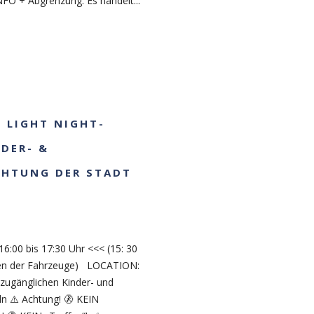
INFO + Abgrenzung: Es handelt...
E LIGHT NIGHT-
NDER- &
CHTUNG DER STADT
)
6:00 bis 17:30 Uhr <<< (15: 30
cken der Fahrzeuge) LOCATION:
 zugänglichen Kinder- und
n ⚠️ Achtung! 🚷 KEIN