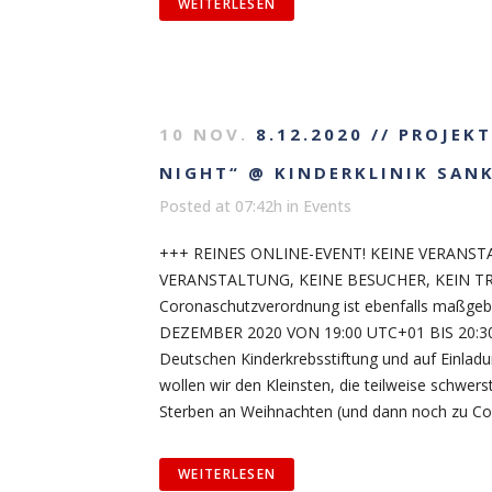
WEITERLESEN
10 NOV.
8.12.2020 // PROJEK
NIGHT“ @ KINDERKLINIK SAN
Posted at 07:42h
in
Events
+++ REINES ONLINE-EVENT! KEINE VERANST
VERANSTALTUNG, KEINE BESUCHER, KEIN T
Coronaschutzverordnung ist ebenfalls maßgeb
DEZEMBER 2020 VON 19:00 UTC+01 BIS 20:30
Deutschen Kinderkrebsstiftung und auf Einladun
wollen wir den Kleinsten, die teilweise schwerst
Sterben an Weihnachten (und dann noch zu Cor
WEITERLESEN