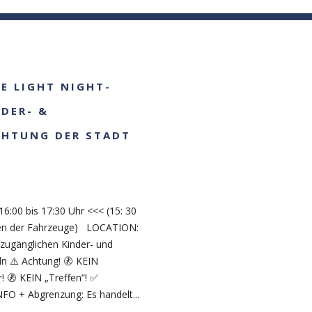
THE THIN BLUE LINE TA
DEOS
PRESSE/ FOTOS
SPENDEN/ DONATIONS
UE LIGHT NIGHT-
NDER- &
CHTUNG DER STADT
E
6:00 bis 17:30 Uhr <<< (15: 30
cken der Fahrzeuge) LOCATION:
 zugänglichen Kinder- und
n ⚠️ Achtung! 🚷 KEIN
! 🚷 KEIN „Treffen“! ✅
INFO + Abgrenzung: Es handelt...