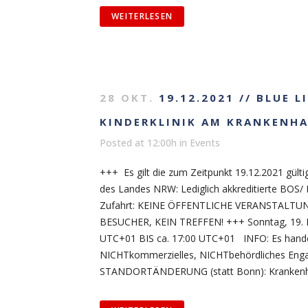
WEITERLESEN
28 OKT.
19.12.2021 // BLUE 
KINDERKLINIK AM KRANKENHA
Posted at 12:00h
in
Events
+++ Es gilt die zum Zeitpunkt 19.12.2021 gül
des Landes NRW: Lediglich akkreditierte BOS/
Zufahrt: KEINE ÖFFENTLICHE VERANSTALTU
BESUCHER, KEIN TREFFEN! +++ Sonntag, 19
UTC+01 BIS ca. 17:00 UTC+01 INFO: Es handel
NICHTkommerzielles, NICHTbehördliches En
STANDORTÄNDERUNG (statt Bonn): Krankenha