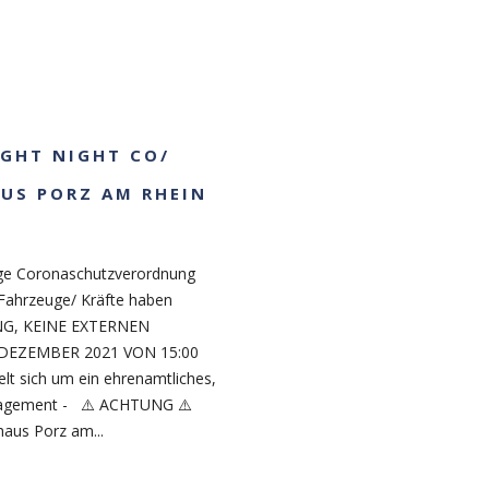
LIGHT NIGHT CO/
US PORZ AM RHEIN
tige Coronaschutzverordnung
 Fahrzeuge/ Kräfte haben
NG, KEINE EXTERNEN
. DEZEMBER 2021 VON 15:00
t sich um ein ehrenamtliches,
gagement - ⚠️ ACHTUNG ⚠️
us Porz am...