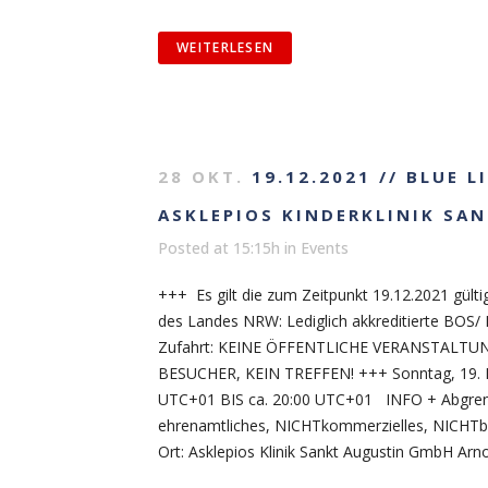
WEITERLESEN
28 OKT.
19.12.2021 // BLUE 
ASKLEPIOS KINDERKLINIK SA
Posted at 15:15h
in
Events
+++ Es gilt die zum Zeitpunkt 19.12.2021 gül
des Landes NRW: Lediglich akkreditierte BOS/
Zufahrt: KEINE ÖFFENTLICHE VERANSTALTU
BESUCHER, KEIN TREFFEN! +++ Sonntag, 19
UTC+01 BIS ca. 20:00 UTC+01 INFO + Abgrenz
ehrenamtliches, NICHTkommerzielles, NICHT
Ort: Asklepios Klinik Sankt Augustin GmbH Arno