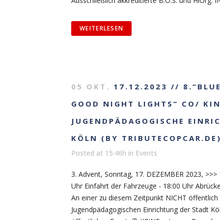
Ausschließlich akkreditierte B.O.S. und HiOrg. 
WEITERLESEN
05 OKT.
17.12.2023 // 8.“BLU
GOOD NIGHT LIGHTS“ CO/ KI
JUGENDPÄDAGOGISCHE EINRI
KÖLN (BY TRIBUTECOPCAR.DE
Posted at 15:46h
in
Events
3. Advent, Sonntag, 17. DEZEMBER 2023, >>> 1
Uhr Einfahrt der Fahrzeuge - 18:00 Uhr Abrü
An einer zu diesem Zeitpunkt NICHT öffentlich
Jugendpädagogischen Einrichtung der Stadt Köl