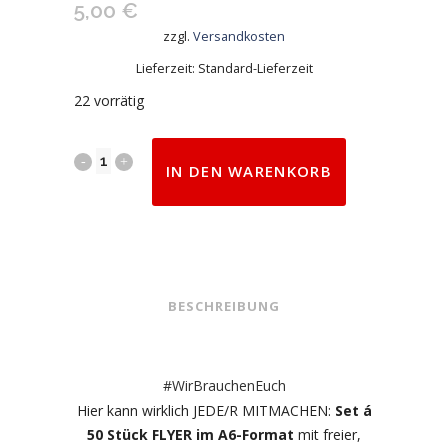
5,00
€
zzgl.
Versandkosten
Lieferzeit:
Standard-Lieferzeit
22 vorrätig
Set:
IN DEN WARENKORB
50
Flyer
(A6)
BESCHREIBUNG
"Liebe
Einsatzkräfte/
The
#WirBrauchenEuch
Hier kann wirklich JEDE/R MITMACHEN:
Set á
Thin
50 Stück FLYER im A6-Format
mit freier,