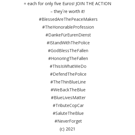
= each for only five Euros! JOIN THE ACTION
– they´re worth it!
#BlessedAreThePeaceMakers
#TheHonorableProfession
#DankeFürEurenDienst
#IStandWithThePolice
#GodBlessTheFallen
#HonoringTheFallen
#ThisIsWhatWeDo
#DefendThePolice
#TheThinBlueLine
#WeBackTheBlue
#BlueLivesMatter
#TributeCopCar
#SaluteTheBlue
#NeverForget
(c)
2021