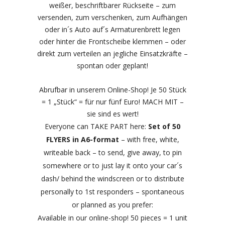
Blue-
weißer, beschriftbarer Rückseite – zum
versenden, zum verschenken, zum Aufhängen
Red
oder in´s Auto auf´s Armaturenbrett legen
Line/
oder hinter die Frontscheibe klemmen – oder
direkt zum verteilen an jegliche Einsatzkräfte –
#WirBrauchenEuch"
spontan oder geplant!
quantity
Abrufbar in unserem Online-Shop! Je 50 Stück
= 1 „Stück“ = für nur fünf Euro! MACH MIT –
sie sind es wert!
Everyone can TAKE PART here:
Set of 50
FLYERS in A6-format
– with free, white,
writeable back – to send, give away, to pin
somewhere or to just lay it onto your car´s
dash/ behind the windscreen or to distribute
personally to 1st responders – spontaneous
or planned as you prefer:
Available in our online-shop! 50 pieces = 1 unit