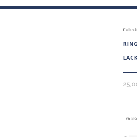
SHOP
DEOS
PRESSE/ FOTOS
SPENDEN/ DONATIONS
Collect
RING
LACK
25,
Größ