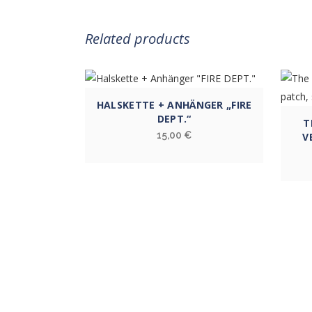
Related products
HALSKETTE + ANHÄNGER „FIRE
DEPT.“
T
15,00
€
V