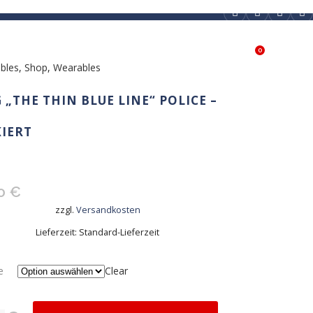
0
PARTNER & SPONSOREN
SHOP
ibles
,
Shop
,
Wearables
 „THE THIN BLUE LINE“ POLICE –
IERT
00
€
zzgl.
Versandkosten
Lieferzeit:
Standard-Lieferzeit
e
Clear