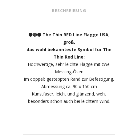
BESCHREIBUNG
Flagge
USA,
groß
⚫️🔴⚫️ The Thin RED Line Flagge USA,
groß,
quantity
das wohl bekannteste Symbol für The
Thin Red Line:
Hochwertige, sehr leichte Flagge mit zwei
Messing-Ösen
im doppelt gesteppten Rand zur Befestigung.
Abmessung ca. 90 x 150 cm
Kunstfaser, leicht und glänzend, weht
besonders schön auch bei leichtem Wind.