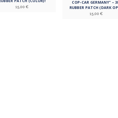
RUBBER PATCH (COLOR)!
COP-CAR GERMANY“ – 3
15,00
€
RUBBER PATCH (DARK OP
15,00
€
R UNS
RECHTLICHES
otivieren Menschen zu mehr
DSGVO/ DATENSCHUTZ
nnung, Respekt, Support &
IMPRESSUM
ahme für unsere Helden in blau
AGB
e anderen Einsatzkräfte!”
WIDERRUF
COOKIE-RICHTLINIE (EU)