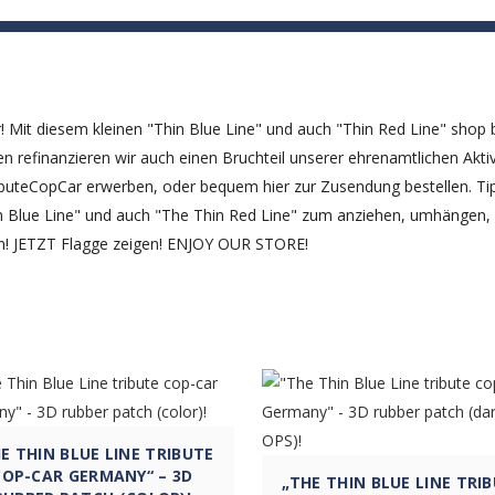
ABZEICHEN
DEOS
PRESSE/ FOTOS
SPENDEN/ DONATIONS
 Mit diesem kleinen "Thin Blue Line" und auch "Thin Red Line" shop 
 refinanzieren wir auch einen Bruchteil unserer ehrenamtlichen Aktivit
ibuteCopCar erwerben, oder bequem hier zur Zusendung bestellen. Ti
Thin Blue Line" und auch "The Thin Red Line" zum anziehen, umhängen, 
n! JETZT Flagge zeigen! ENJOY OUR STORE!
E THIN BLUE LINE TRIBUTE
COP-CAR GERMANY“ – 3D
„THE THIN BLUE LINE TRI