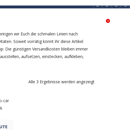
0
PARTNER & SPONSOREN
SHOP
bringen wir Euch die schmalen Linien nach
äten. Soweit vorrätig könnt ihr diese Artikel
pp: Die günstigen Versandkosten bleiben immer
ausstellen, aufsetzen, einstecken, aufkleben,
Nach
Alle 3 Ergebnisse werden angezeigt
Preis
sortiert:
BUTE
aufsteigend