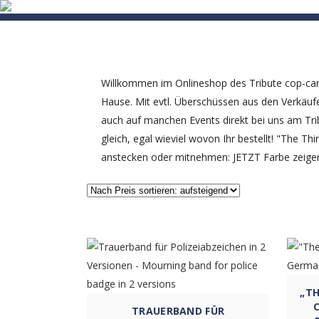
HOME
MISSION
EVENTS
VI
Willkommen im Onlineshop des Tribute cop-car!
Hause. Mit evtl. Überschüssen aus den Verkäufen
auch auf manchen Events direkt bei uns am Tr
gleich, egal wieviel wovon Ihr bestellt! "The 
anstecken oder mitnehmen: JETZT Farbe zeige
„TH
Dieses
TRAUERBAND FÜR