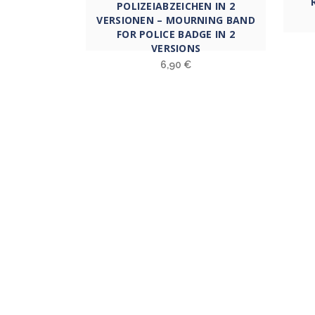
Produkt
POLIZEIABZEICHEN IN 2
weist
VERSIONEN – MOURNING BAND
FOR POLICE BADGE IN 2
mehrere
VERSIONS
Varianten
6,90
€
auf.
Die
Optionen
können
auf
der
ÜBE
Produktseite
gewählt
“Wir m
werden
Anerke
Anteiln
und all